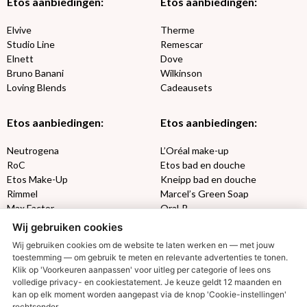
Etos aanbiedingen:
Etos aanbiedingen:
Elvive
Therme
Studio Line
Remescar
Elnett
Dove
Bruno Banani
Wilkinson
Loving Blends
Cadeausets
Etos aanbiedingen:
Etos aanbiedingen:
Neutrogena
L’Oréal make-up
RoC
Etos bad en douche
Etos Make-Up
Kneipp bad en douche
Rimmel
Marcel’s Green Soap
Max Factor
Oral-B
Wij gebruiken cookies
Etos aanbiedingen:
DETOXEN
Wij gebruiken cookies om de website te laten werken en — met jouw
toestemming — om gebruik te meten en relevante advertenties te tonen.
Klik op 'Voorkeuren aanpassen' voor uitleg per categorie of lees ons
Aussie
Always
volledige privacy- en cookiestatement. Je keuze geldt 12 maanden en
Gillette
Libresse
kan op elk moment worden aangepast via de knop 'Cookie-instellingen'
Gezichtsverzorging
Gliss Kur
rechtsonder.