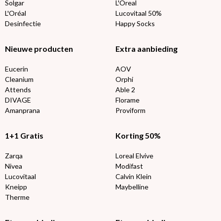
Solgar
L'Oreal
L'Oréal
Lucovitaal 50%
Desinfectie
Happy Socks
Nieuwe producten
Extra aanbieding
Eucerin
AOV
Cleanium
Orphi
Attends
Able 2
DIVAGE
Florame
Amanprana
Proviform
1+1 Gratis
Korting 50%
Zarqa
Loreal Elvive
Nivea
Modifast
Lucovitaal
Calvin Klein
Kneipp
Maybelline
Therme