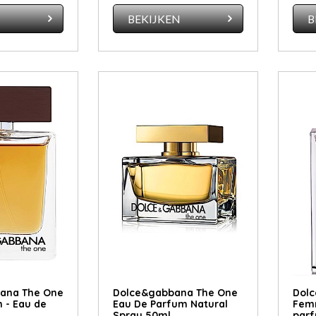
N
BEKIJKEN
B
bana The One
Dolce&gabbana The One
Dolc
 - Eau de
Eau De Parfum Natural
Fem
Spray 50ml
parf