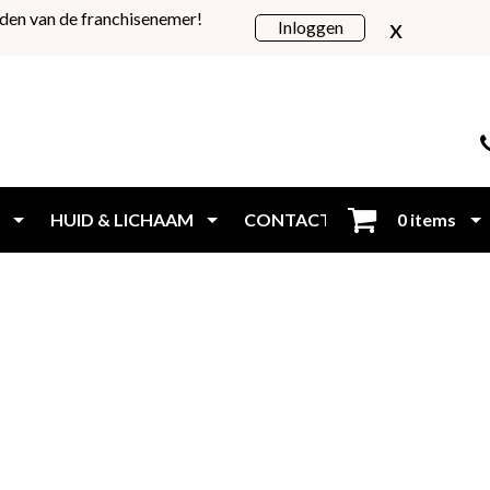
den van de franchisenemer!
x
Inloggen
HUID & LICHAAM
CONTACT
0 items
Inloggen