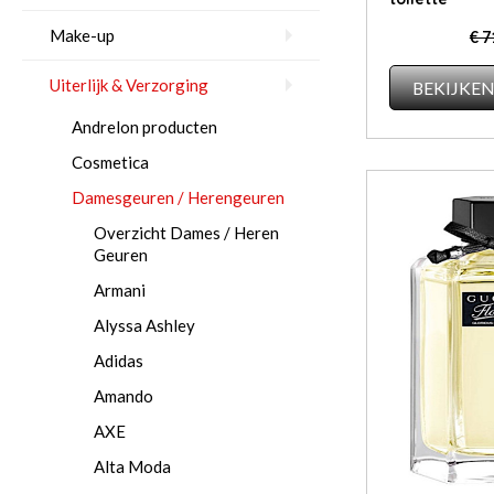
Make-up
€ 7
Uiterlijk & Verzorging
BEKIJKE
Andrelon producten
Cosmetica
Damesgeuren / Herengeuren
Overzicht Dames / Heren
Geuren
Armani
Alyssa Ashley
Adidas
Amando
AXE
Al­ta Mo­da