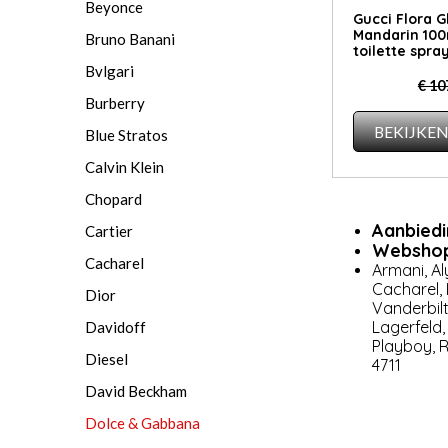
Beyonce
Gucci Flora G
Mandarin 100
Bruno Banani
toilette spra
Bvlgari
€ 10
Burberry
BEKIJKE
Blue Stra­tos
Calvin Klein
Chopard
Aanbied
Cartier
Webshop
Cacharel
Armani
,
Al
Cacharel
,
Dior
Vanderbil
Lagerfeld
Davidoff
Playboy
,
R
Diesel
4711
David Beckham
Dolce & Gabbana