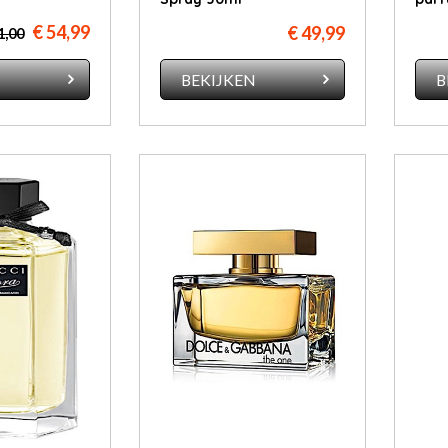
€ 54,99
€ 49,99
1,00
N
BEKIJKEN
B