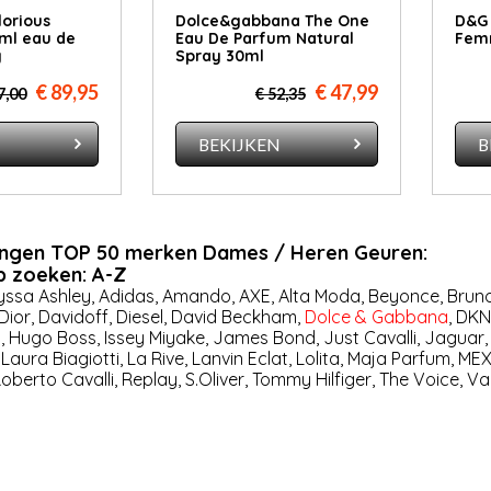
lorious
Dolce&gabbana The One
D&G 
ml eau de
Eau De Parfum Natural
Fem
y
Spray 30ml
€ 89,95
€ 47,99
7,00
€ 52,35
N
BEKIJKEN
B
ingen TOP 50 merken Dames / Heren Geuren:
 zoeken: A-Z
yssa Ashley
,
Adidas
,
Amando
,
AXE
,
Al­ta Mo­da
,
Beyonce
,
Brun
Dior
,
Davidoff
,
Diesel
,
David Beckham
,
Dolce & Gabbana
,
DKN
t
,
Hugo Boss
,
Issey Miyake
,
James Bond
,
Just Cavalli
,
Jaguar
,
Laura Biagiotti
,
La Rive
,
Lanvin Eclat
,
Lolita
,
Maja Parfum
,
ME
oberto Cavalli
,
Replay
,
S.Oliver
,
Tommy Hilfiger
,
The Voice
,
Va