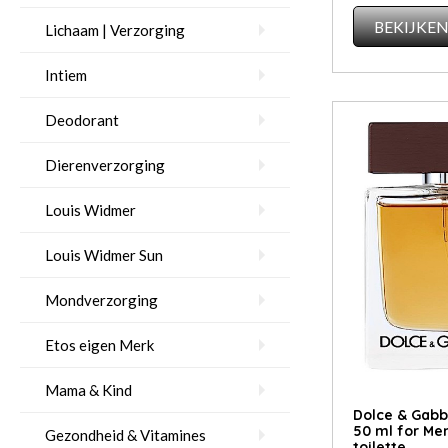
BEKIJKE
Lichaam | Verzorging
Intiem
Deodorant
Dierenverzorging
Louis Widmer
Louis Widmer Sun
Mondverzorging
Etos eigen Merk
Mama & Kind
Dolce & Gab
50 ml for Men
Gezondheid & Vitamines
toilette