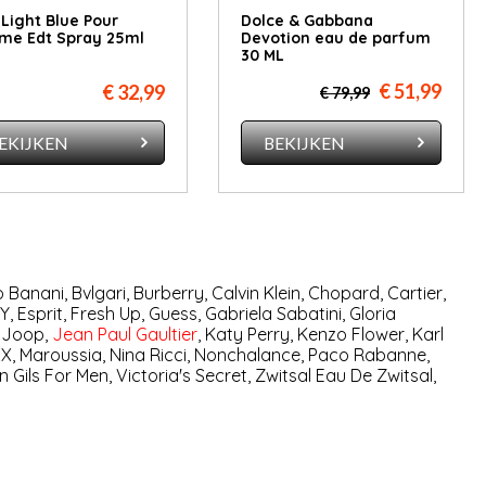
Light Blue Pour
Dolce & Gabbana
me Edt Spray 25ml
Devotion eau de parfum
30 ML
€ 51,99
€ 32,99
€ 79,99
EKIJKEN
BEKIJKEN
o Banani
,
Bvlgari
,
Burberry
,
Calvin Klein
,
Chopard
,
Cartier
,
Y
,
Esprit
,
Fresh Up
,
Guess
,
Gabriela Sabatini
,
Gloria
,
Joop
,
Jean Paul Gaultier
,
Katy Perry
,
Kenzo Flower
,
Karl
XX
,
Maroussia
,
Nina Ricci
,
Nonchalance
,
Paco Rabanne
,
n Gils For Men
,
Victoria's Secret
,
Zwitsal Eau De Zwitsal
,