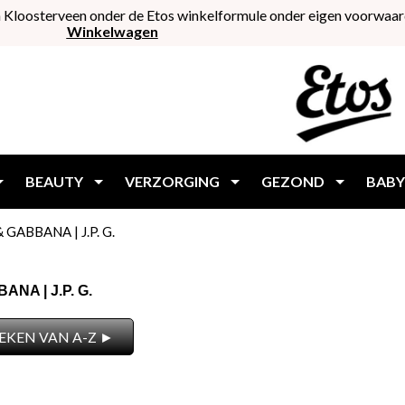
 Kloosterveen onder de Etos winkelformule onder eigen voorwaar
Winkelwagen
BEAUTY
VERZORGING
GEZOND
BABY
 GABBANA | J.P. G.
NA | J.P. G.
EKEN VAN A-Z ►