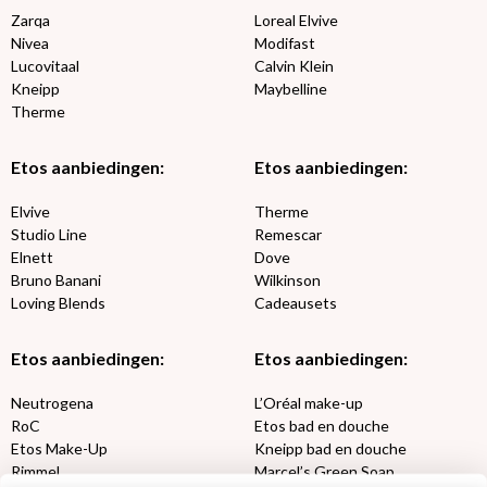
Zarqa
Loreal Elvive
Nivea
Modifast
Lucovitaal
Calvin Klein
Kneipp
Maybelline
Therme
Etos aanbiedingen:
Etos aanbiedingen:
Elvive
Therme
Studio Line
Remescar
Elnett
Dove
Bruno Banani
Wilkinson
Loving Blends
Cadeausets
Etos aanbiedingen:
Etos aanbiedingen:
Neutrogena
L’Oréal make-up
RoC
Etos bad en douche
Etos Make-Up
Kneipp bad en douche
Rimmel
Marcel’s Green Soap