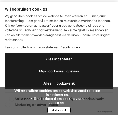
Max Factor
Oral-B
Wij gebruiken cookies
Etos aanbiedingen:
DETOXEN
Wij gebruiken cookies om de website te laten werken en — met jouw
toestemming — om gebruik te meten en relevante advertenties te tonen.
Klik op 'Voorkeuren aanpassen' voor uitleg per categorie of lees ons
Aussie
Always
volledige privacy- en cookiestatement. Je keuze geldt 12 maanden en
€2,50 korting?
Gillette
Libresse
kan op elk moment worden aangepast via de knop 'Cookie-instellingen'
Gezichtsverzorging
Gliss Kur
rechtsonder.
Wella
Etos maandlenzen
Lees ons volledige privacy-statement
Details tonen
Syoss
Etos billendoekjes
Ja, ik wil korting
Alles accepteren
MONDKAPJES
Mijn voorkeuren opslaan
NIVEA SUN
Nee dankjewel
VISION SUN
Alleen noodzakelijk
Ambre Solaire
Zwitsal SUN
Wij gebruiken cookies om de website goed te laten
Biodermal SUN
functioneren.
Klik op akkoord om door te gaan.
Strikt noodzakelijk
Analyse en optimalisatie
(altijd)
Lees meer.
Marketing en advertenties
Akkoord
Marketing by GMU