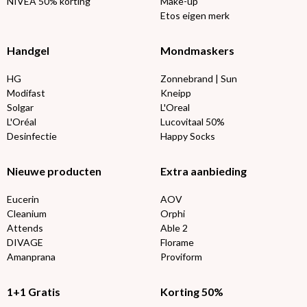
NIVEA 50% korting
Make-up
Etos eigen merk
Handgel
Mondmaskers
HG
Zonnebrand | Sun
Modifast
Kneipp
Solgar
L'Oreal
L'Oréal
Lucovitaal 50%
Desinfectie
Happy Socks
Nieuwe producten
Extra aanbieding
Eucerin
AOV
Cleanium
Orphi
Attends
Able 2
DIVAGE
Florame
Amanprana
Proviform
1+1 Gratis
Korting 50%