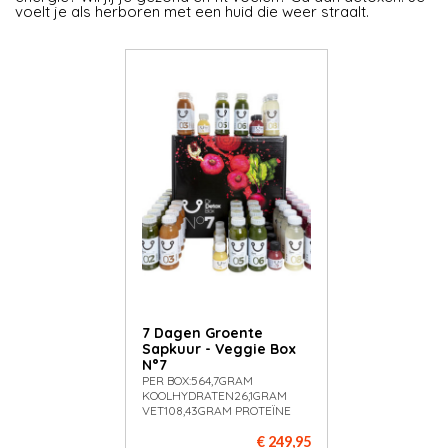
voelt je als herboren met een huid die weer straalt.
7 Dagen Groente
Sapkuur - Veggie Box
N°7
PER BOX:564,7GRAM
KOOLHYDRATEN26,1GRAM
VET108,43GRAM PROTEÏNE
€ 249,95