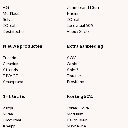
HG
Zonnebrand | Sun
Modifast
Kneipp
Solgar
L'Oreal
L'Oréal
Lucovitaal 50%
Desinfectie
Happy Socks
Nieuwe producten
Extra aanbieding
Eucerin
AOV
Cleanium
Orphi
Attends
Able 2
DIVAGE
Florame
Amanprana
Proviform
1+1 Gratis
Korting 50%
Zarqa
Loreal Elvive
Nivea
Modifast
Lucovitaal
Calvin Klein
Kneipp
Maybelline