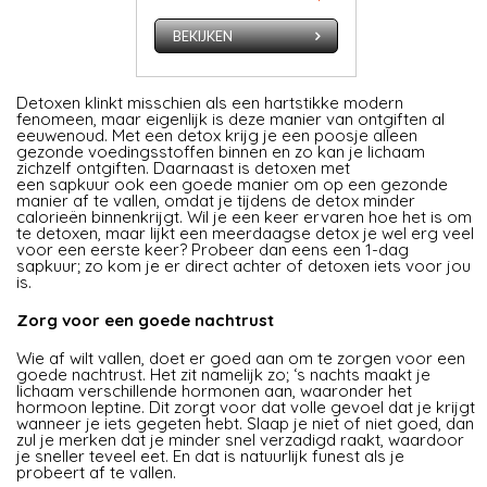
BEKIJKEN
Detoxen klinkt misschien als een hartstikke modern
fenomeen, maar eigenlijk is deze manier van ontgiften al
eeuwenoud. Met een detox krijg je een poosje alleen
gezonde voedingsstoffen binnen en zo kan je lichaam
zichzelf ontgiften. Daarnaast is detoxen met
een sapkuur ook een goede manier om op een gezonde
manier af te vallen, omdat je tijdens de detox minder
calorieën binnenkrijgt. Wil je een keer ervaren hoe het is om
te detoxen, maar lijkt een meerdaagse detox je wel erg veel
voor een eerste keer? Probeer dan eens een 1-dag
sapkuur; zo kom je er direct achter of detoxen iets voor jou
is.
Zorg voor een goede nachtrust
Wie af wilt vallen, doet er goed aan om te zorgen voor een
goede nachtrust. Het zit namelijk zo; ‘s nachts maakt je
lichaam verschillende hormonen aan, waaronder het
hormoon leptine. Dit zorgt voor dat volle gevoel dat je krijgt
wanneer je iets gegeten hebt. Slaap je niet of niet goed, dan
zul je merken dat je minder snel verzadigd raakt, waardoor
je sneller teveel eet. En dat is natuurlijk funest als je
probeert af te vallen.