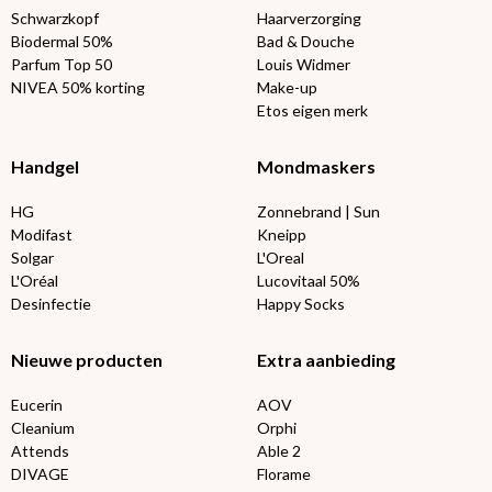
Schwarzkopf
Haarverzorging
Biodermal 50%
Bad & Douche
Parfum Top 50
Louis Widmer
NIVEA 50% korting
Make-up
Etos eigen merk
Handgel
Mondmaskers
HG
Zonnebrand | Sun
Modifast
Kneipp
Solgar
L'Oreal
L'Oréal
Lucovitaal 50%
Desinfectie
Happy Socks
Nieuwe producten
Extra aanbieding
Eucerin
AOV
Cleanium
Orphi
Attends
Able 2
DIVAGE
Florame