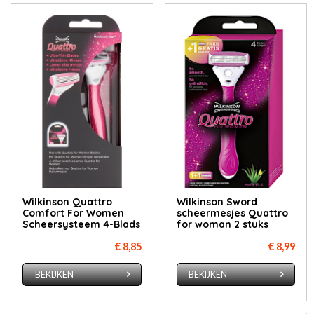
Wilkinson Quattro
Wil­k­in­son Sword
Comfort For Women
scheer­mes­jes Quat­tro
Scheersysteem 4-Blads
for wo­man 2 stuks
€ 8,85
€ 8,99
BEKIJKEN
BEKIJKEN