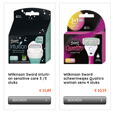
Wil­k­in­son Sword int­ui­ti­
Wil­k­in­son Sword
on sen­si­ti­ve ca­re 3 /3
scheer­mes­jes Quat­tro
stuks
wo­man sens 4 stuks
€ 15,89
€ 10,19
BEKIJKEN
BEKIJKEN