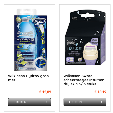
Wil­k­in­son Hy­dro5 groo­
Wil­k­in­son Sword
mer
scheer­mes­jes int­ui­ti­on
dry skin 3/ 3 stuks
€ 15,89
€ 13,19
BEKIJKEN
BEKIJKEN