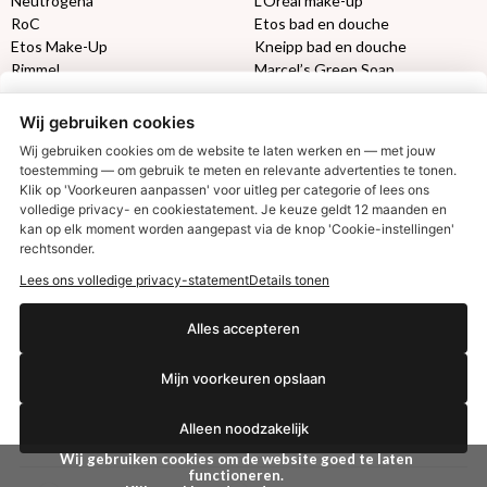
Neutrogena
L’Oréal make-up
RoC
Etos bad en douche
Etos Make-Up
Kneipp bad en douche
Rimmel
Marcel’s Green Soap
Max Factor
Oral-B
Wij gebruiken cookies
Etos aanbiedingen:
DETOXEN
Wij gebruiken cookies om de website te laten werken en — met jouw
toestemming — om gebruik te meten en relevante advertenties te tonen.
Klik op 'Voorkeuren aanpassen' voor uitleg per categorie of lees ons
Aussie
Always
volledige privacy- en cookiestatement. Je keuze geldt 12 maanden en
€2,50 korting?
Gillette
Libresse
kan op elk moment worden aangepast via de knop 'Cookie-instellingen'
Gezichtsverzorging
Gliss Kur
rechtsonder.
Wella
Etos maandlenzen
Lees ons volledige privacy-statement
Details tonen
Syoss
Etos billendoekjes
Ja, ik wil korting
Alles accepteren
MONDKAPJES
Mijn voorkeuren opslaan
NIVEA SUN
Nee dankjewel
VISION SUN
Alleen noodzakelijk
Ambre Solaire
Zwitsal SUN
Wij gebruiken cookies om de website goed te laten
Biodermal SUN
functioneren.