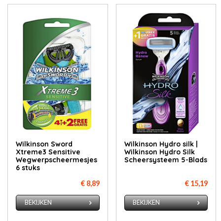
Wilkinson Sword
Wil­k­in­son Hy­dro silk |
Xtreme3 Sensitive
Wilkinson Hydro Silk
Wegwerpscheermesjes
Scheersysteem 5-Blads
6 stuks
€ 8,89
€ 15,19
BEKIJKEN
BEKIJKEN