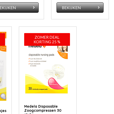
EKIJKEN
BEKIJKEN
ZOMER DEAL
KORTING 25 %
Medela Disposable
Zoogcompressen 30
jes