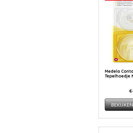
Medela Conta
Tepelhoedje 
€
BEKIJKE