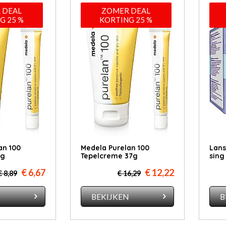
 DEAL
ZOMER DEAL
G 25 %
KORTING 25 %
an 100
Medela Purelan 100
Lan­s
7g
Tepelcreme 37g
sing
€ 6,67
€ 12,22
€ 8,89
€ 16,29
N
BEKIJKEN
B