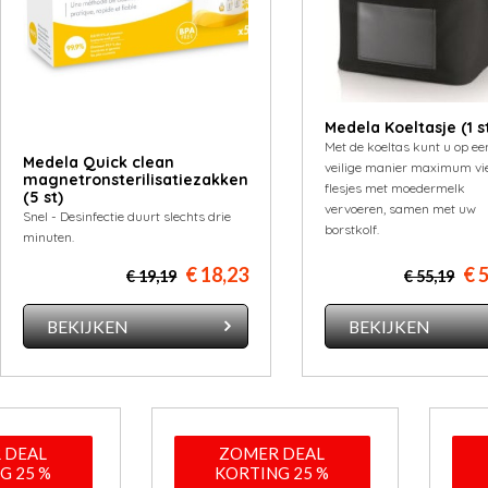
Medela Koeltasje (1 s
Met de koeltas kunt u op ee
Medela Quick clean
veilige manier maximum vi
magnetronsterilisatiezakken
flesjes met moedermelk
(5 st)
vervoeren, samen met uw
Snel - Desinfectie duurt slechts drie
borstkolf.
minuten.
€ 18,23
€ 
€ 19,19
€ 55,19
BEKIJKEN
BEKIJKEN
 DEAL
ZOMER DEAL
G 25 %
KORTING 25 %