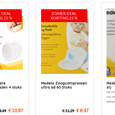
 DEAL
ZOMER DEAL
G 25 %
KORTING 25 %
are
Medela Zoogcompressen
Mede
sen 4 stuks
ultra ad 60 Stuks
st)
De mo
zijn 
behoe
€ 10,87
€ 8,47
4,49
€ 11,29