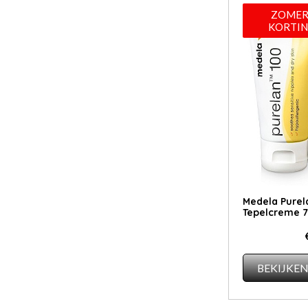
ZOMER
KORTIN
Medela Purel
Tepelcreme 
BEKIJKE