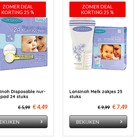
ZOMER DEAL
ZOMER DEAL
KORTING 25 %
KORTING 25 %
i­noh Dis­po­sa­ble nur­
Lan­si­noh Melk zak­jes 25
 pad 24 stuks
stuks
€ 4,49
€ 7,49
€ 5,99
€ 9,99
EKIJKEN
BEKIJKEN