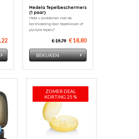
Medela Tepelbeschermers
(1 paar)
Hebt u problemen met de
borstvoeding door tepelkloven of
pijnlijke tepels?
9,22
€ 18,80
€ 19,79
BEKIJKEN
ZOMER DEAL
KORTING 25 %