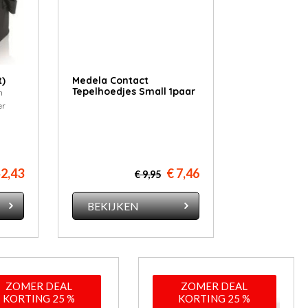
t)
Medela Contact
Tepelhoedjes Small 1paar
n
er
52,43
€ 7,46
€ 9,95
BEKIJKEN
ZOMER DEAL
ZOMER DEAL
KORTING 25 %
KORTING 25 %