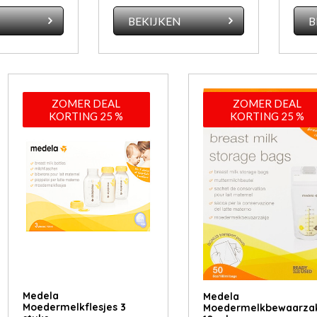
N
BEKIJKEN
B
ZOMER DEAL
ZOMER DEAL
KORTING 25 %
KORTING 25 %
Medela
Medela
Moedermelkflesjes 3
Moedermelkbewaarzak