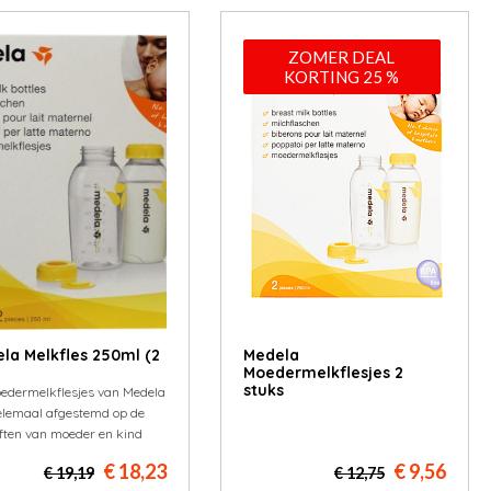
ZOMER DEAL
KORTING 25 %
la Melkfles 250ml (2
Medela
Moedermelkflesjes 2
stuks
edermelkflesjes van Medela
helemaal afgestemd op de
ften van moeder en kind
€ 18,23
€ 9,56
€ 19,19
€ 12,75