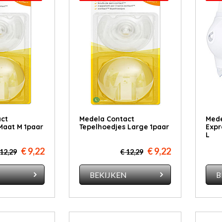
ct
Medela Contact
Mede
Maat M 1paar
Tepelhoedjes Large 1paar
Expr
L
€ 9,22
€ 9,22
 12,29
€ 12,29
N
BEKIJKEN
B