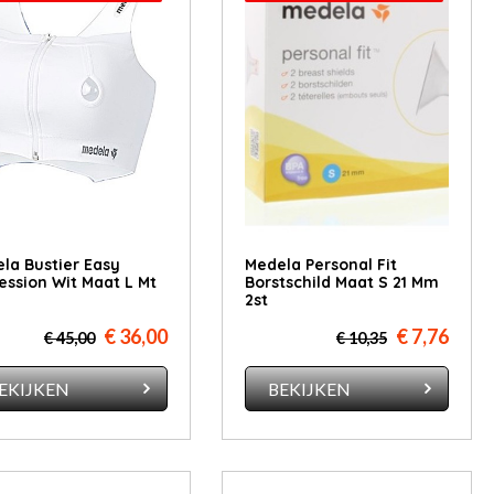
la Bustier Easy
Medela Personal Fit
ession Wit Maat L Mt
Borstschild Maat S 21 Mm
2st
€ 36,00
€ 7,76
€ 45,00
€ 10,35
EKIJKEN
BEKIJKEN