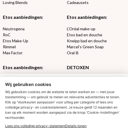
Loving Blends
Cadeausets
Etos aanbiedingen:
Etos aanbiedingen:
Neutrogena
L’Oréal make-up
RoC
Etos bad en douche
Etos Make-Up
Kneipp bad en douche
Rimmel
Marcel’s Green Soap
Max Factor
Oral-B
Etos aanbiedingen:
DETOXEN
Aussie
Always
Wij gebruiken cookies
Gillette
Libresse
Gezichtsverzorging
Gliss Kur
Wij gebruiken cookies om de website te laten werken en — met jouw
Wella
Etos maandlenzen
toestemming — om gebruik te meten en relevante advertenties te tonen.
Klik op 'Voorkeuren aanpassen' voor uitleg per categorie of lees ons
Syoss
Etos billendoekjes
volledige privacy- en cookiestatement. Je keuze geldt 12 maanden en
€2,50 korting?
kan op elk moment worden aangepast via de knop 'Cookie-instellingen'
MONDKAPJES
rechtsonder.
Lees ons volledige privacy-statement
Details tonen