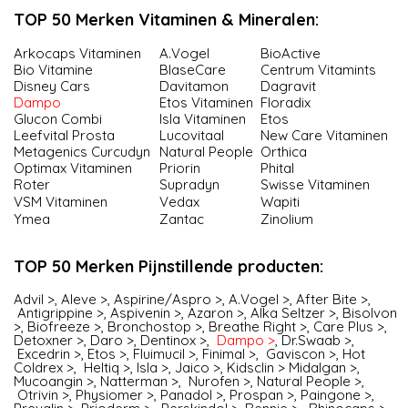
TOP 50 Merken Vitaminen & Mineralen:
Arkocaps Vitaminen
A.Vogel
BioActive
Bio Vitamine
BlaseCare
Centrum Vitamints
Disney Cars
Davitamon
Dagravit
Dampo
Etos Vitaminen
Floradix
Glucon Combi
Isla Vitaminen
Etos
Leefvital Prosta
Lucovitaal
New Care Vitaminen
Meta­ge­nics Cur­cu­dyn
Natural People
Orthica
Optimax Vitaminen
Priorin
Phital
Roter
Supradyn
Swisse Vitaminen
VSM Vitaminen
Vedax
Wapiti
Ymea
Zantac
Zinolium
TOP 50 Merken Pijnstillende producten:
Advil >
,
Aleve >
,
Aspirine/Aspro >
,
A.Vogel >
,
After Bite >
,
Antigrippine >
,
Aspivenin >
,
Azaron >
,
Alka Seltzer >
,
Bisolvon
>
,
Biofreeze >
,
Bronchostop >
,
Breathe Right >
,
Care Plus >
,
Detoxner >
,
Daro >
,
Dentinox >
,
Dampo >
,
Dr.Swaab >
,
Excedrin >
,
Etos >
,
Fluimucil >
,
Finimal >
,
Gaviscon >
,
Hot
Coldrex >
,
Heltiq >
,
Isla >
,
Jaico >
,
Kidsclin >
Midalgan >
,
Mucoangin >
,
Natterman >
,
Nurofen
>,
Natural People >
,
Otrivin >
,
Physiomer >
,
Panadol >
,
Prospan >
,
Paingone >
,