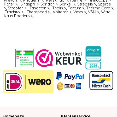
Prevalin >
,
Prioderm >
,
Perskindol >
,
Rennie >
,
Rhinocaps >
,
Roter >
,
Sinaspril >
,
Saridon >
,
Sarixell >
,
Strepsils >
,
Spertie
>
,
Strepfen >
,
Tasectan >
,
Tholin >
,
Tantum >
,
Therma Care >
,
Trachitol >
,
Therapearl >
,
Voltaren >
,
Vicks >
,
VSM >
,
Witte
Kruis Poeders >
,
Homepage
Klantenservice