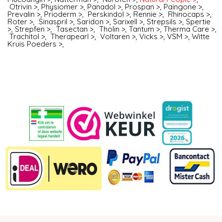
Otrivin >
,
Physiomer >
,
Panadol >
,
Prospan >
,
Paingone >
,
Prevalin >
,
Prioderm >
,
Perskindol >
,
Rennie >
,
Rhinocaps >
,
Roter >
,
Sinaspril >
,
Saridon >
,
Sarixell >
,
Strepsils >
,
Spertie
>
,
Strepfen >
,
Tasectan >
,
Tholin >
,
Tantum >
,
Therma Care >
,
Trachitol >
,
Therapearl >
,
Voltaren >
,
Vicks >
,
VSM >
,
Witte
Kruis Poeders >
,