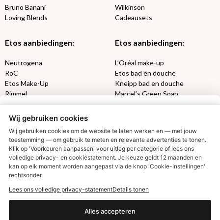
Bruno Banani
Wilkinson
Loving Blends
Cadeausets
Etos aanbiedingen:
Etos aanbiedingen:
Neutrogena
L’Oréal make-up
RoC
Etos bad en douche
Etos Make-Up
Kneipp bad en douche
Rimmel
Marcel’s Green Soap
Max Factor
Oral-B
Wij gebruiken cookies
Etos aanbiedingen:
DETOXEN
Wij gebruiken cookies om de website te laten werken en — met jouw
toestemming — om gebruik te meten en relevante advertenties te tonen.
Klik op 'Voorkeuren aanpassen' voor uitleg per categorie of lees ons
Aussie
Always
volledige privacy- en cookiestatement. Je keuze geldt 12 maanden en
€2,50 korting?
Gillette
Libresse
kan op elk moment worden aangepast via de knop 'Cookie-instellingen'
Gezichtsverzorging
Gliss Kur
rechtsonder.
Wella
Etos maandlenzen
Lees ons volledige privacy-statement
Details tonen
Syoss
Etos billendoekjes
Ja, ik wil korting
Alles accepteren
MONDKAPJES