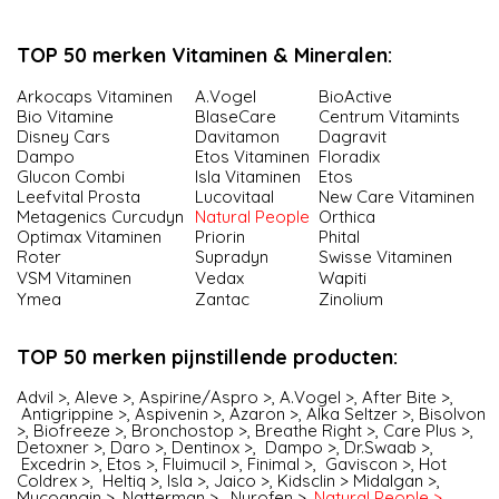
TOP 50 merken Vitaminen & Mineralen:
Arkocaps Vitaminen
A.Vogel
BioActive
Bio Vitamine
BlaseCare
Centrum Vitamints
Disney Cars
Davitamon
Dagravit
Dampo
Etos Vitaminen
Floradix
Glucon Combi
Isla Vitaminen
Etos
Leefvital Prosta
Lucovitaal
New Care Vitaminen
Meta­ge­nics Cur­cu­dyn
Natural People
Orthica
Optimax Vitaminen
Priorin
Phital
Roter
Supradyn
Swisse Vitaminen
VSM Vitaminen
Vedax
Wapiti
Ymea
Zantac
Zinolium
TOP 50 merken pijnstillende producten:
Advil >
,
Aleve >
,
Aspirine/Aspro >
,
A.Vogel >
,
After Bite >
,
Antigrippine >
,
Aspivenin >
,
Azaron >
,
Alka Seltzer >
,
Bisolvon
>
,
Biofreeze >
,
Bronchostop >
,
Breathe Right >
,
Care Plus >
,
Detoxner >
,
Daro >
,
Dentinox >
,
Dampo >
,
Dr.Swaab >
,
Excedrin >
,
Etos >
,
Fluimucil >
,
Finimal >
,
Gaviscon >
,
Hot
Coldrex >
,
Heltiq >
,
Isla >
,
Jaico >
,
Kidsclin >
Midalgan >
,
Mucoangin >
,
Natterman >
,
Nurofen
>,
Natural People >
,