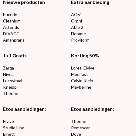
Nieuwe producten
Extra aanbieding
Eucerin
AOV
Cleanium
Orphi
Attends
Able 2
DIVAGE
Florame
Amanprana
Proviform
1+1 Gratis
Korting 50%
Zarqa
Loreal Elvive
Nivea
Modifast
Lucovitaal
Calvin Klein
Kneipp
Maybelline
Therme
Etos aanbiedingen:
Etos aanbiedingen:
Elvive
Therme
Studio Line
Remescar
Elnett
Dove