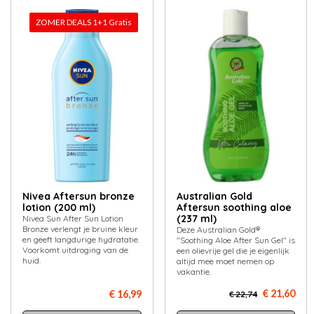
ZOMER DEALS 1+1 Gratis
Nivea Aftersun bronze
Australian Gold
lotion (200 ml)
Aftersun soothing aloe
(237 ml)
Nivea Sun After Sun Lotion
Bronze verlengt je bruine kleur
Deze Australian Gold®
en geeft langdurige hydratatie.
"Soothing Aloe After Sun Gel" is
Voorkomt uitdroging van de
een olievrije gel die je eigenlijk
huid.
altijd mee moet nemen op
vakantie.
€ 21,60
€ 16,99
€ 22,74