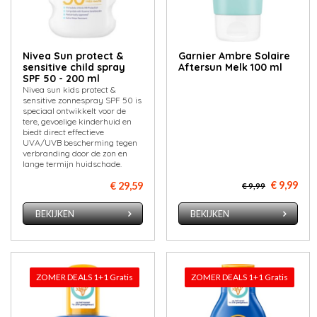
Nivea Sun protect &
Garnier Ambre Solaire
sensitive child spray
Aftersun Melk 100 ml
SPF 50 - 200 ml
Nivea sun kids protect &
sensitive zonnespray SPF 50 is
speciaal ontwikkelt voor de
tere, gevoelige kinderhuid en
biedt direct effectieve
UVA/UVB bescherming tegen
verbranding door de zon en
lange termijn huidschade.
€ 9,99
€ 29,59
€ 9,99
BEKIJKEN
BEKIJKEN
ZOMER DEALS 1+1 Gratis
ZOMER DEALS 1+1 Gratis