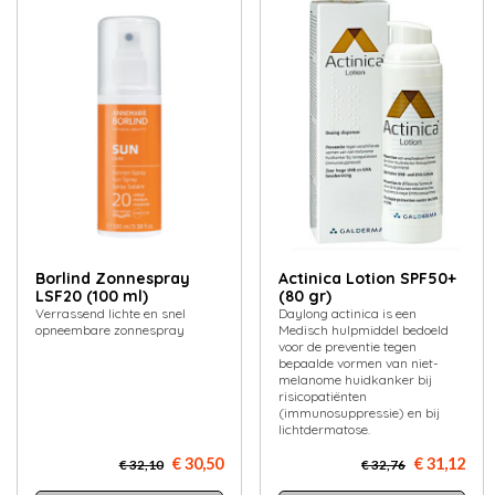
Borlind Zonnespray
Actinica Lotion SPF50+
LSF20 (100 ml)
(80 gr)
Verrassend lichte en snel
Daylong actinica is een
opneembare zonnespray
Medisch hulpmiddel bedoeld
voor de preventie tegen
bepaalde vormen van niet-
melanome huidkanker bij
risicopatiënten
(immunosuppressie) en bij
lichtdermatose.
€ 30,50
€ 31,12
€ 32,10
€ 32,76