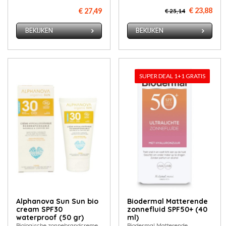
€ 23,88
€ 27,49
€ 25,14
BEKIJKEN
BEKIJKEN
SUPER DEAL 1+1 GRATIS
Alphanova Sun Sun bio
Biodermal Matterende
cream SPF30
zonnefluid SPF50+ (40
waterproof (50 gr)
ml)
Biologische zonnebrandcreme
Biodermal Matterende