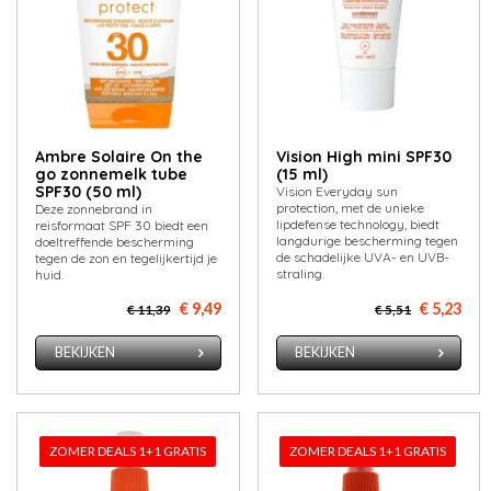
Ambre Solaire On the
Vision High mini SPF30
go zonnemelk tube
(15 ml)
SPF30 (50 ml)
Vision Everyday sun
protection, met de unieke
Deze zonnebrand in
lipdefense technology, biedt
reisformaat SPF 30 biedt een
langdurige bescherming tegen
doeltreffende bescherming
de schadelijke UVA- en UVB-
tegen de zon en tegelijkertijd je
straling.
huid.
€ 9,49
€ 5,23
€ 11,39
€ 5,51
BEKIJKEN
BEKIJKEN
ZOMER DEALS 1+1 GRATIS
ZOMER DEALS 1+1 GRATIS