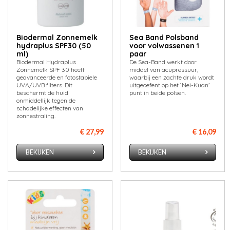
Biodermal Zonnemelk
Sea Band Polsband
hydraplus SPF30 (50
voor volwassenen 1
ml)
paar
Biodermal Hydraplus
De Sea-Band werkt door
Zonnemelk SPF 30 heeft
middel van acupressuur,
geavanceerde en fotostabiele
waarbij een zachte druk wordt
UVA/UVB filters. Dit
uitgeoefent op het ‘Nei-Kuan’
beschermt de huid
punt in beide polsen.
onmiddellijk tegen de
schadelijke effecten van
zonnestraling.
€ 27,99
€ 16,09
BEKIJKEN
BEKIJKEN