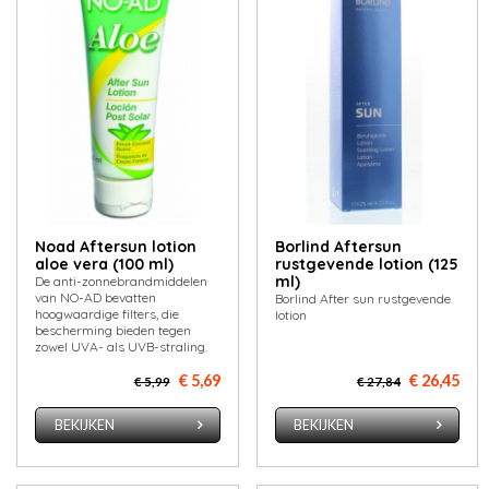
Noad Aftersun lotion
Borlind Aftersun
aloe vera (100 ml)
rustgevende lotion (125
ml)
De anti-zonnebrandmiddelen
van NO-AD bevatten
Borlind After sun rustgevende
hoogwaardige filters, die
lotion
bescherming bieden tegen
zowel UVA- als UVB-straling.
€ 5,69
€ 26,45
€ 5,99
€ 27,84
BEKIJKEN
BEKIJKEN