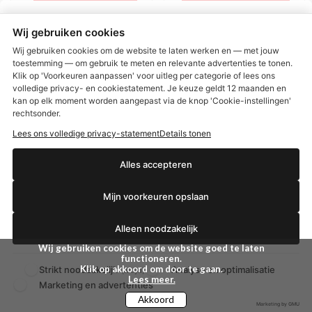
SUPER DEAL 1+1 GRATIS
ZOMER DEALS 1+1 Gratis
Wij gebruiken cookies
Wij gebruiken cookies om de website te laten werken en — met jouw
toestemming — om gebruik te meten en relevante advertenties te tonen.
Klik op 'Voorkeuren aanpassen' voor uitleg per categorie of lees ons
volledige privacy- en cookiestatement. Je keuze geldt 12 maanden en
€2,50 korting?
kan op elk moment worden aangepast via de knop 'Cookie-instellingen'
rechtsonder.
Lees ons volledige privacy-statement
Details tonen
Ja, ik wil korting
Alles accepteren
Biodermal Hydraplus
Nivea Sun Kids
zonspray SPF50 175 ml
Zonnebrand Swim &
Mijn voorkeuren opslaan
Play Zonnecrème -
Biodermal Hydraplus
Zonnespray Spf50+
Spf50+ 150 ml
Nee dankjewel
Zonnebrand
Alleen noodzakelijk
€ 32,99
€ 25,99
Wij gebruiken cookies om de website goed te laten
functioneren.
Klik op akkoord om door te gaan.
Strikt noodzakelijk
Analyse en optimalisatie
(altijd)
BEKIJKEN
BEKIJKEN
Lees meer.
Marketing en advertenties
Akkoord
Marketing by GMU