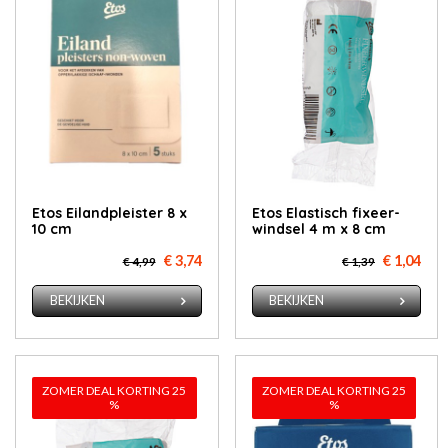
Etos Ei­land­pleis­ter 8 x
Etos Elas­tisch fixeer­
10 cm
wind­sel 4 m x 8 cm
€ 3,74
€ 1,04
€ 4,99
€ 1,39
BEKIJKEN
BEKIJKEN
ZOMER DEAL KORTING 25
ZOMER DEAL KORTING 25
%
%