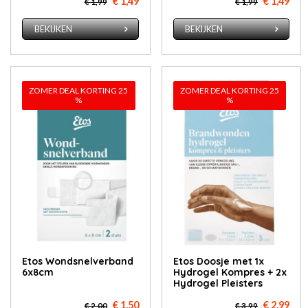
€ 1,49
€ 1,49
€ 1,99
€ 1,99
BEKIJKEN
BEKIJKEN
ZOMER DEAL KORTING 25
ZOMER DEAL KORTING 25
%
%
Etos Wondsnelverband
Etos Doosje met 1x
6x8cm
Hydrogel Kompres + 2x
Hydrogel Pleisters
€ 1,50
€ 2,99
€ 2,00
€ 3,99