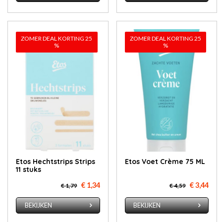
ZOMER DEAL KORTING 25
ZOMER DEAL KORTING 25
%
%
Etos Hechtstrips Strips
Etos Voet Crème 75 ML
11 stuks
€ 1,34
€ 3,44
€ 1,79
€ 4,59
BEKIJKEN
BEKIJKEN