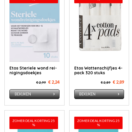
Etos Ste­rie­le wond rei­
Etos Wat­ten­schijf­jes 4-
ni­gings­doek­jes
pack 320 stuks
€ 2,24
€ 2,89
€ 2,99
€ 2,89
BEKIJKEN
BEKIJKEN
ZOMER DEAL KORTING 25
ZOMER DEAL KORTING 25
%
%