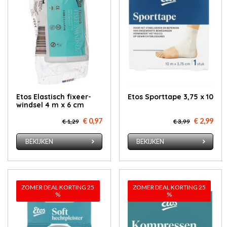
Etos Elas­tisch fixeer­
Etos Sport­ta­pe 3,75 x 10
wind­sel 4 m x 6 cm
€ 0,97
€ 2,99
€ 1,29
€ 3,99
BEKIJKEN
BEKIJKEN
ZOMER DEAL KORTING 25
ZOMER DEAL KORTING 25
%
%