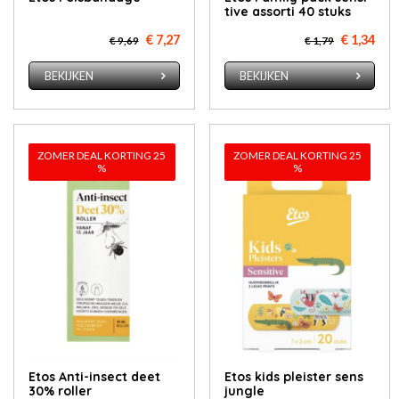
ti­ve as­sor­ti 40 stuks
€ 7,27
€ 1,34
€ 9,69
€ 1,79
BEKIJKEN
BEKIJKEN
ZOMER DEAL KORTING 25
ZOMER DEAL KORTING 25
%
%
Etos An­ti-in­sect deet
Etos kids pleister sens
30% rol­ler
jungle