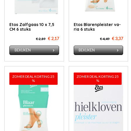
Etos Zalfgaas 10 x 7,5
Etos Bla­ren­pleis­ter va­
CM 6 stuks
ria 6 stuks
€ 2,17
€ 3,37
€ 2,89
€ 4,49
BEKIJKEN
BEKIJKEN
ZOMER DEAL KORTING 25
ZOMER DEAL KORTING 25
%
%