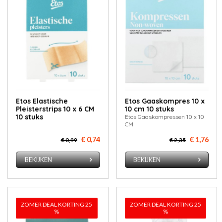
Etos Elastische
Etos Gaas­kom­pres 10 x
Pleisterstrips 10 x 6 CM
10 cm 10 stuks
10 stuks
Etos Gaaskompressen 10 x 10
CM
€ 0,74
€ 1,76
€ 0,99
€ 2,35
BEKIJKEN
BEKIJKEN
ZOMER DEAL KORTING 25
ZOMER DEAL KORTING 25
%
%