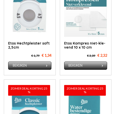
Etos Hecht­pleis­ter soft
Etos Kom­pres niet-kle­
2,5cm
vend 10 x 10 cm
€ 1,34
€ 2,32
€ 1,79
€ 3,09
BEKIJKEN
BEKIJKEN
ZOMER DEAL KORTING 25
ZOMER DEAL KORTING 25
%
%