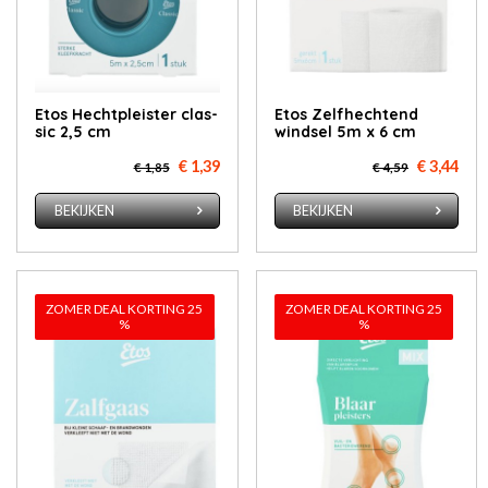
Etos Hecht­pleis­ter clas­
Etos Zelf­hech­tend
sic 2,5 cm
wind­sel 5m x 6 cm
€ 1,39
€ 3,44
€ 1,85
€ 4,59
BEKIJKEN
BEKIJKEN
ZOMER DEAL KORTING 25
ZOMER DEAL KORTING 25
%
%