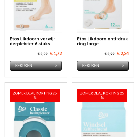
Etos Lik­doorn ver­wij­
Etos Lik­doorn an­ti-druk
der­pleis­ter 6 stuks
ring lar­ge
€ 1,72
€ 2,24
€ 2,29
€ 2,99
BEKIJKEN
BEKIJKEN
ZOMER DEAL KORTING 25
ZOMER DEAL KORTING 25
%
%