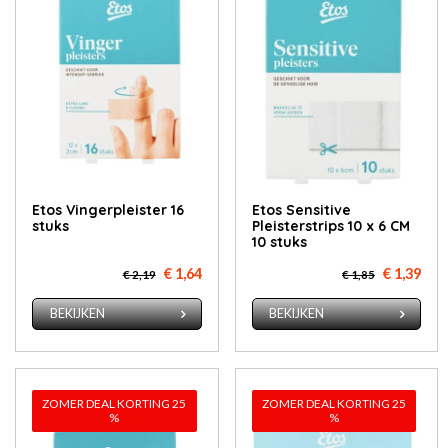
Etos Vin­ger­pleis­ter 16
Etos Sensitive
stuks
Pleisterstrips 10 x 6 CM
10 stuks
€ 1,64
€ 1,39
€ 2,19
€ 1,85
BEKIJKEN
BEKIJKEN
ZOMER DEAL KORTING 25
ZOMER DEAL KORTING 25
%
%