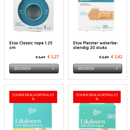
Etos Clas­sic ta­pe 1.25
Etos Pleis­ter wa­ter­be­
cm
sten­dig 20 stuks
€ 1,27
€ 1,42
€ 1,69
€ 1,89
BEKIJKEN
BEKIJKEN
ZOMER DEAL KORTING 25
ZOMER DEAL KORTING 25
%
%