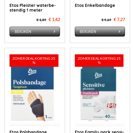
Etos Pleis­ter wa­ter­be­
Etos En­kel­ban­da­ge
sten­dig 1 me­ter
€ 1,42
€ 7,27
€ 1,89
€ 9,69
BEKIJKEN
BEKIJKEN
ZOMER DEAL KORTING 25
ZOMER DEAL KORTING 25
%
%
Etos Pols­ban­da­ge
Etos Fa­mi­ly pack sen­si­