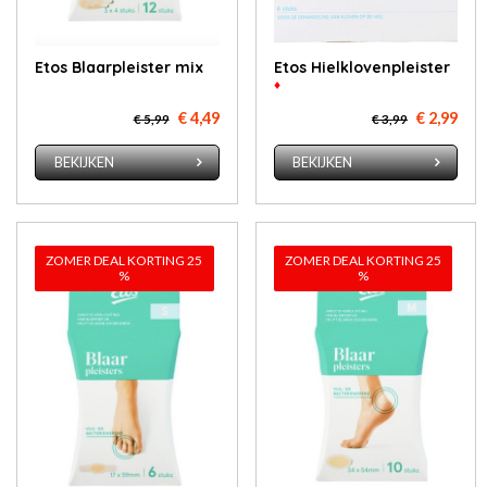
Etos Blaar­pleis­ter mix
Etos Hiel­klo­ven­pleis­ter
♦
€ 4,49
€ 2,99
€ 5,99
€ 3,99
BEKIJKEN
BEKIJKEN
ZOMER DEAL KORTING 25
ZOMER DEAL KORTING 25
%
%