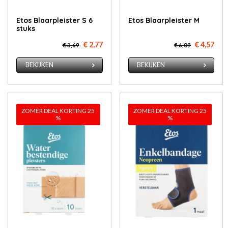
Etos Blaar­pleis­ter S 6
Etos Blaar­pleis­ter M
stuks
€ 2,77
€ 4,57
€ 3,69
€ 6,09
BEKIJKEN
BEKIJKEN
ZOMER DEAL KORTING 25
ZOMER DEAL KORTING 25
%
%