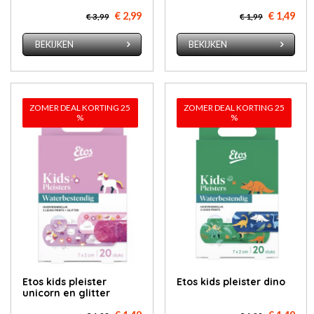
€ 2,99
€ 1,49
€ 3,99
€ 1,99
BEKIJKEN
BEKIJKEN
ZOMER DEAL KORTING 25
ZOMER DEAL KORTING 25
%
%
Etos kids pleister
Etos kids pleister dino
unicorn en glitter