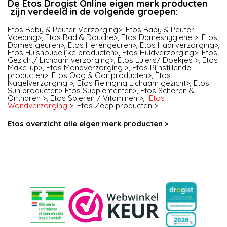
De Etos Drogist Online eigen merk producten
zijn verdeeld in de volgende groepen:
Etos Baby & Peuter Verzorging>
,
Etos Baby & Peuter
Voeding>
,
Etos Bad & Douche>
,
Etos Dameshygiene >
,
Etos
Dames geuren>
,
Etos Herengeuren>
,
Etos Haarverzorging>
,
Etos Huishoudelijke producten>
,
Etos Huidverzorging>
,
Etos
Gezicht/ Lichaam verzorging>
,
Etos Luiers/ Doekjes >
,
Etos
Make-up>
,
Etos Mondverzorging >
,
Etos Pijnstillende
producten>
,
Etos Oog & Oor producten>
,
Etos
Nagelverzorging >
,
Etos Reiniging Lichaam gezicht>
,
Etos
Sun producten>
Etos Supplementen>
,
Etos Scheren &
Ontharen >
,
Etos Spieren / Vitaminen >
,
Etos
Wondverzorging
>
,
Etos Zeep producten >
Etos overzicht alle eigen merk producten >