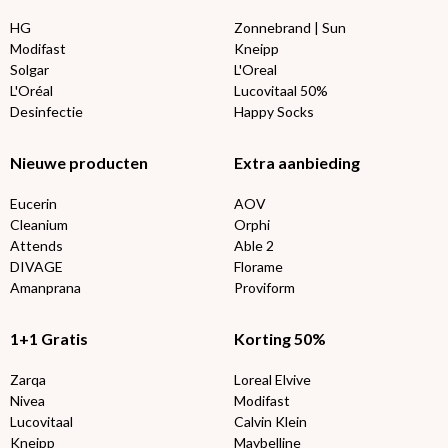
HG
Zonnebrand | Sun
Modifast
Kneipp
Solgar
L'Oreal
L'Oréal
Lucovitaal 50%
Desinfectie
Happy Socks
Nieuwe producten
Extra aanbieding
Eucerin
AOV
Cleanium
Orphi
Attends
Able 2
DIVAGE
Florame
Amanprana
Proviform
1+1 Gratis
Korting 50%
Zarqa
Loreal Elvive
Nivea
Modifast
Lucovitaal
Calvin Klein
Kneipp
Maybelline