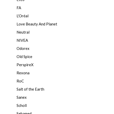
FA
L'Oréal
Love Beauty And Planet
Neutral
NIVEA
Odorex
Old Spice
PerspireX
Rexona
RoC
Salt of the Earth
Sanex
Scholl
Sebamed