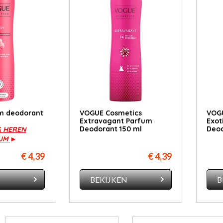
m deodorant
VOGUE Cosmetics
VOGU
Extravagant Parfum
Exot
Deodorant 150 ml
Deod
& HEREN
FUM
►
€ 4,39
€ 4,39
N
BEKIJKEN
B