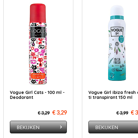
Vogue Girl Cats - 100 ml -
Vo­gue Girl ibi­za fresh
Deodorant
ti trans­pi­rant 150 ml
€ 3,29
€ 
€ 3,29
€ 3,99
BEKIJKEN
BEKIJKEN