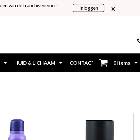
den van de franchisenemer!
x
Inloggen
HUID & LICHAAM
CONTACT
0 items
Inloggen