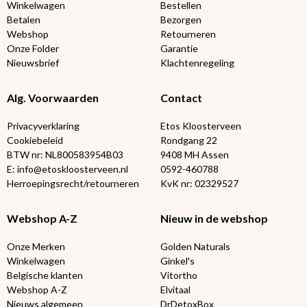
Winkelwagen
Bestellen
Betalen
Bezorgen
Webshop
Retourneren
Onze Folder
Garantie
Nieuwsbrief
Klachtenregeling
Alg. Voorwaarden
Contact
Privacyverklaring
Etos Kloosterveen
Cookiebeleid
Rondgang 22
BTW nr: NL800583954B03
9408 MH Assen
E: info@etoskloosterveen.nl
0592-460788
Herroepingsrecht/retourneren
KvK nr: 02329527
Webshop A-Z
Nieuw in de webshop
Onze Merken
Golden Naturals
Winkelwagen
Ginkel's
Belgische klanten
Vitortho
Webshop A-Z
Elvitaal
Nieuws algemeen
DrDetoxBox