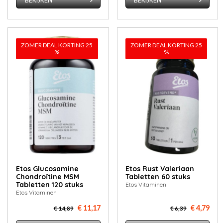
BEKIJKEN
BEKIJKEN
ZOMER DEAL KORTING 25
ZOMER DEAL KORTING 25
%
%
Etos Glucosamine
Etos Rust Valeriaan
Chondroïtine MSM
Tabletten 60 stuks
Tabletten 120 stuks
Etos Vitaminen
Etos Vitaminen
€ 11,17
€ 4,79
€ 14,89
€ 6,39