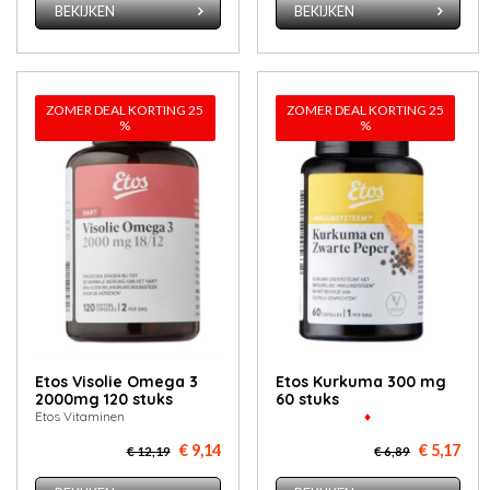
BEKIJKEN
BEKIJKEN
ZOMER DEAL KORTING 25
ZOMER DEAL KORTING 25
%
%
Etos Vi­so­lie Ome­ga 3
Etos Kur­ku­ma 300 mg
2000mg 120 stuks
60 stuks
Etos Vitaminen
♦
€ 9,14
€ 5,17
€ 12,19
€ 6,89