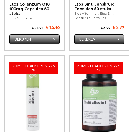
Etos Co-enzym Q10
Etos Sint-Janskruid
100mg Capsules 60
Capsules 60 stuks
stuks
Etos Vitaminen, Etos Sint
Janskruid Capsules
Etos Vitaminen
€ 16,46
€ 2,99
€ 21,95
€ 3,99
BEKIJKEN
BEKIJKEN
ZOMER DEAL KORTING 25
ZOMER DEAL KORTING 25
%
%