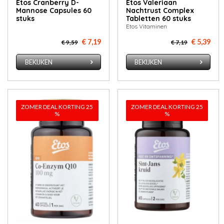
Etos Cranberry D-
Etos Valeriaan
Mannose Capsules 60
Nachtrust Complex
stuks
Tabletten 60 stuks
Etos Vitaminen
€ 7,19
€ 5,39
€ 9,59
€ 7,19
BEKIJKEN
BEKIJKEN
ZOMER DEAL KORTING 25
ZOMER DEAL KORTING 25
%
%