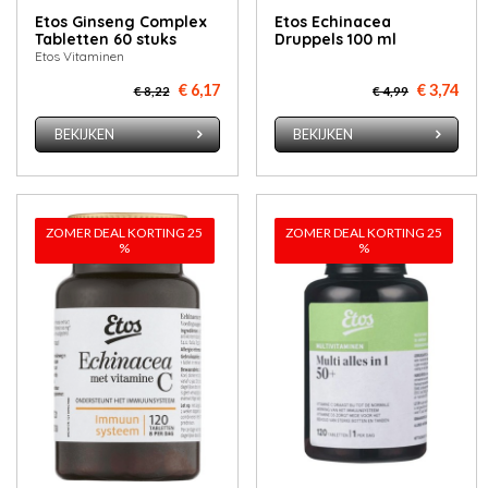
Etos Ginseng Complex
Etos Echinacea
Tabletten 60 stuks
Druppels 100 ml
Etos Vitaminen
€ 6,17
€ 3,74
€ 8,22
€ 4,99
BEKIJKEN
BEKIJKEN
ZOMER DEAL KORTING 25
ZOMER DEAL KORTING 25
%
%