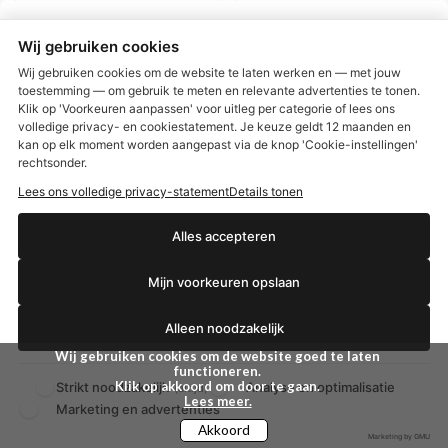
Etos Protein Bar
Etos Vegan Protein
Cookies & Cream 45 GR
Chocoladesmaak 324
Wij gebruiken cookies
gram
Wij gebruiken cookies om de website te laten werken en — met jouw
€ 1,31
€ 5,99
toestemming — om gebruik te meten en relevante advertenties te tonen.
€ 1,75
€ 7,99
Klik op 'Voorkeuren aanpassen' voor uitleg per categorie of lees ons
volledige privacy- en cookiestatement. Je keuze geldt 12 maanden en
€2,50 korting?
BEKIJKEN
BEKIJKEN
kan op elk moment worden aangepast via de knop 'Cookie-instellingen'
rechtsonder.
Lees ons volledige privacy-statement
Details tonen
ZOMER DEAL KORTING 25
ZOMER DEAL KORTING 25
Ja, ik wil korting
Alles accepteren
%
%
Mijn voorkeuren opslaan
Nee dankjewel
Alleen noodzakelijk
Wij gebruiken cookies om de website goed te laten
functioneren.
Klik op akkoord om door te gaan.
Strikt noodzakelijk
Analyse en optimalisatie
(altijd)
Lees meer.
Marketing en advertenties
Akkoord
Marketing by GMU