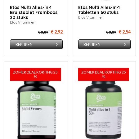
Etos Multi Alles-in-1
Etos Multi Alles-in-1
Bruistablet Framboos
Tabletten 60 stuks
20 stuks
Etos Vitaminen
Etos Vitaminen
€ 2,92
€ 2,54
€ 3,89
€ 3,39
BEKIJKEN
BEKIJKEN
ZOMER DEAL KORTING 25
ZOMER DEAL KORTING 25
%
%