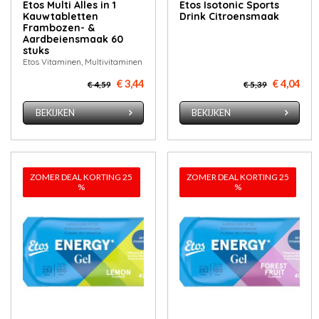
Etos Multi Alles in 1
Etos Isotonic Sports
Kauwtabletten
Drink Citroensmaak
Frambozen- &
Aardbeiensmaak 60
stuks
Etos Vitaminen, Multivitaminen
€ 3,44
€ 4,04
€ 4,59
€ 5,39
BEKIJKEN
BEKIJKEN
ZOMER DEAL KORTING 25
ZOMER DEAL KORTING 25
%
%