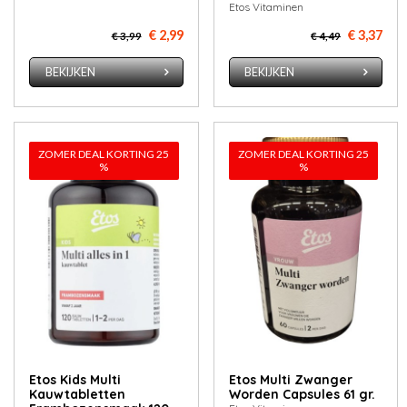
Etos Vitaminen
€ 2,99
€ 3,37
€ 3,99
€ 4,49
BEKIJKEN
BEKIJKEN
ZOMER DEAL KORTING 25
ZOMER DEAL KORTING 25
%
%
Etos Kids Multi
Etos Multi Zwanger
Kauwtabletten
Worden Capsules 61 gr.