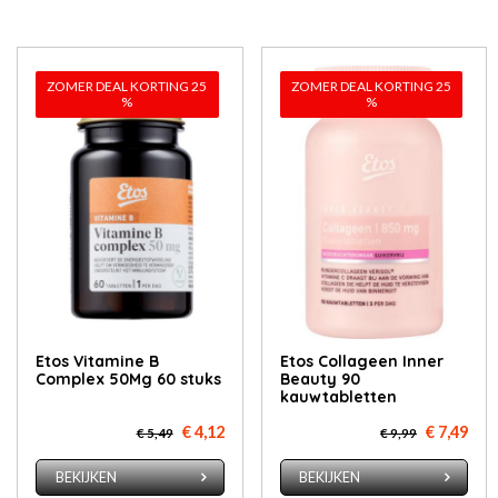
ZOMER DEAL KORTING 25
ZOMER DEAL KORTING 25
%
%
Etos Vitamine B
Etos Collageen Inner
Complex 50Mg 60 stuks
Beauty 90
kauwtabletten
€ 4,12
€ 7,49
€ 5,49
€ 9,99
BEKIJKEN
BEKIJKEN