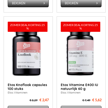
BEKIJKEN
BEKIJKEN
ZOMER DEAL KORTING 25
ZOMER DEAL KORTING 25
%
%
Etos Knof­look cap­su­les
Etos Vi­ta­mi­ne E400 IU
100 stuks
na­tuur­lijk 60 g
Etos Vitaminen
Etos Vitaminen
€ 2,47
€ 5,62
€ 3,29
€ 7,49