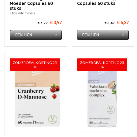
Moeder Capsules 60
Capsules 60 stuks
stuks
Etos Vitaminen
€ 3,97
€ 6,37
€ 5,29
€ 8,49
BEKIJKEN
BEKIJKEN
ZOMER DEAL KORTING 25
ZOMER DEAL KORTING 25
%
%