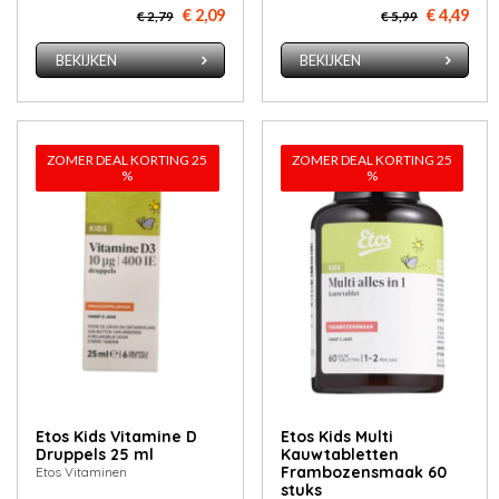
€ 2,09
€ 4,49
€ 2,79
€ 5,99
BEKIJKEN
BEKIJKEN
ZOMER DEAL KORTING 25
ZOMER DEAL KORTING 25
%
%
Etos Kids Vitamine D
Etos Kids Multi
Druppels 25 ml
Kauwtabletten
Frambozensmaak 60
Etos Vitaminen
stuks