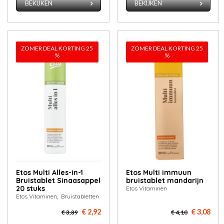
BEKIJKEN
BEKIJKEN
ZOMER DEAL KORTING 25
ZOMER DEAL KORTING 25
%
%
Etos Multi Alles-in-1
Etos Mul­ti im­muun
Bruistablet Sinaasappel
bruis­ta­blet man­da­rijn
20 stuks
Etos Vitaminen
Etos Vitaminen, Bruistabletten
€ 2,92
€ 3,08
€ 3,89
€ 4,10