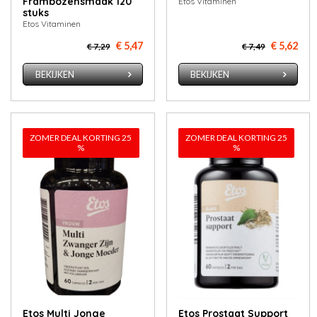
Frambozensmaak 120
Etos Vitaminen
stuks
Etos Vitaminen
€ 5,47
€ 5,62
€ 7,29
€ 7,49
BEKIJKEN
BEKIJKEN
ZOMER DEAL KORTING 25
ZOMER DEAL KORTING 25
%
%
Etos Multi Jonge
Etos Prostaat Support