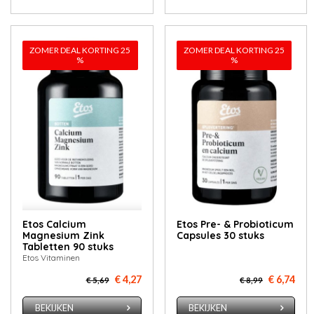
ZOMER DEAL KORTING 25
ZOMER DEAL KORTING 25
%
%
Etos Calcium
Etos Pre- & Probioticum
Magnesium Zink
Capsules 30 stuks
Tabletten 90 stuks
Etos Vitaminen
€ 4,27
€ 6,74
€ 5,69
€ 8,99
BEKIJKEN
BEKIJKEN