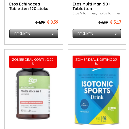
Etos Echinacea
Etos Multi Man 50+
Tabletten 120 stuks
Tabletten
Etos Vitaminen, multivitaminen
€ 3,59
€ 5,17
€ 4,79
€ 6,89
BEKIJKEN
BEKIJKEN
ZOMER DEAL KORTING 25
ZOMER DEAL KORTING 25
%
%