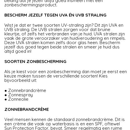
belang dat je jezelf altijd goed insmeert met een
zonbeschermingsproduct.
BESCHERM JEZELF TEGEN UVA ÉN UVB STRALING
Wist je dat er twee soorten UV-straling zijn? Dit zijn UVA en
UVB straling. De UVB stralen zorgen voor dat bruine
kleurtje, of zelfs het verbranden van je huid. UVA stralen zijn
vaak de grote veroorzaker van huidveroudering en rimpels.
Deze UVA stralen komen zelfs door glas heen. Bescherm
jezelf dus goed tegen beide stralen en smeer je huid dus
altijd goed in!
SOORTEN ZONBESCHERMING
Als je kiest voor een zonbescherming dan moet je eerst een
keuze maken tussen de verschillende soorten! Kies
bijvoorbeeld uit:
● Zonnebrandcrème
● Zonnespray
● Zonneolie
ZONNEBRANDCRÈME
Veel mensen kennen de standaard zonnebrandcrème. Dit is
een crème die vaak op waterbasis is en een SPF, oftewel
Sun Protection Factor, bevat. Smeer regelmatig een ruime