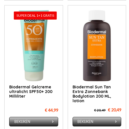
SUPER DEAL 1+1 GRATIS
Biodermal Gelcreme
Biodermal Sun Tan
ultralicht SPF50+ 200
Extra Zonnebank
Milliliter
Bodylotion 200 ML,
lotion
€ 20,49
€ 44,99
€ 20,49
BEKIJKEN
BEKIJKEN