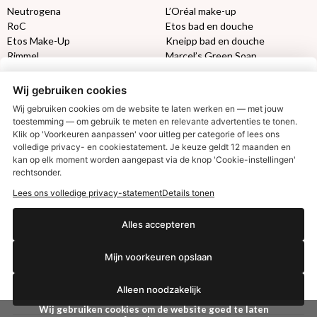
Neutrogena
L’Oréal make-up
RoC
Etos bad en douche
Etos Make-Up
Kneipp bad en douche
Rimmel
Marcel’s Green Soap
Max Factor
Oral-B
Wij gebruiken cookies
Etos aanbiedingen:
DETOXEN
Wij gebruiken cookies om de website te laten werken en — met jouw
toestemming — om gebruik te meten en relevante advertenties te tonen.
Klik op 'Voorkeuren aanpassen' voor uitleg per categorie of lees ons
Aussie
Always
volledige privacy- en cookiestatement. Je keuze geldt 12 maanden en
€2,50 korting?
Gillette
Libresse
kan op elk moment worden aangepast via de knop 'Cookie-instellingen'
Gezichtsverzorging
Gliss Kur
rechtsonder.
Wella
Etos maandlenzen
Lees ons volledige privacy-statement
Details tonen
Syoss
Etos billendoekjes
Ja, ik wil korting
Alles accepteren
MONDKAPJES
Mijn voorkeuren opslaan
NIVEA SUN
Nee dankjewel
VISION SUN
Alleen noodzakelijk
Ambre Solaire
Zwitsal SUN
Wij gebruiken cookies om de website goed te laten