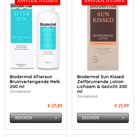
SUPER DEAL 1+1 GRATIS
SUPER DEAL 1+1 GRATIS
Biodermal Aftersun
Biodermal Sun Kissed
Bruinverlengende Melk
Zelfbruinende Lotion
200 ml
Lichaam & Gezicht 200
ml
Zonnebrand
Zonnebrand
€ 27,49
€ 25,99
BEKIJKEN
BEKIJKEN