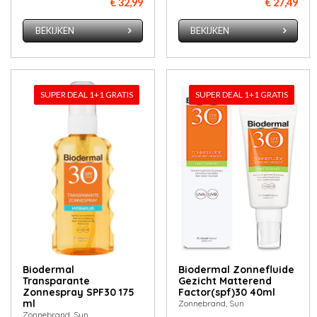
€ 32,99
€ 27,49
BEKIJKEN
BEKIJKEN
SUPER DEAL 1+1 GRATIS
SUPER DEAL 1+1 GRATIS
Biodermal
Biodermal Zonnefluide
Transparante
Gezicht Matterend
Zonnespray SPF30 175
Factor(spf)30 40ml
ml
Zonnebrand, Sun
Zonnebrand, Sun