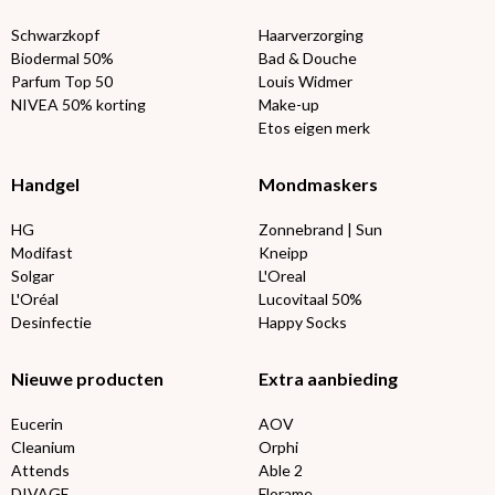
Schwarzkopf
Haarverzorging
Biodermal 50%
Bad & Douche
Parfum Top 50
Louis Widmer
NIVEA 50% korting
Make-up
Etos eigen merk
Handgel
Mondmaskers
HG
Zonnebrand | Sun
Modifast
Kneipp
Solgar
L'Oreal
L'Oréal
Lucovitaal 50%
Desinfectie
Happy Socks
Nieuwe producten
Extra aanbieding
Eucerin
AOV
Cleanium
Orphi
Attends
Able 2
DIVAGE
Florame