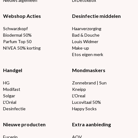
Nieuws algemeen
DrDetoxBox
Webshop Acties
Desinfectie middelen
Schwarzkopf
Haarverzorging
Biodermal 50%
Bad & Douche
Parfum Top 50
Louis Widmer
NIVEA 50% korting
Make-up
Etos eigen merk
Handgel
Mondmaskers
HG
Zonnebrand | Sun
Modifast
Kneipp
Solgar
L'Oreal
L'Oréal
Lucovitaal 50%
Desinfectie
Happy Socks
Nieuwe producten
Extra aanbieding
Eucerin
AOV