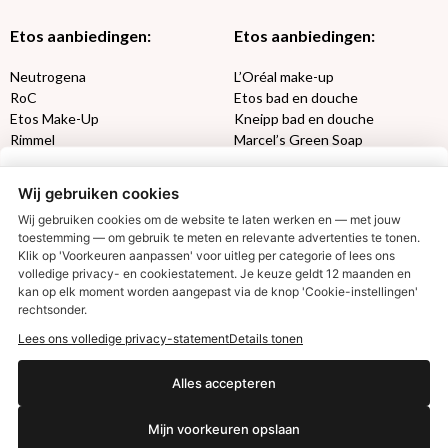
Etos aanbiedingen:
Etos aanbiedingen:
Neutrogena
L’Oréal make-up
RoC
Etos bad en douche
Etos Make-Up
Kneipp bad en douche
Rimmel
Marcel’s Green Soap
Max Factor
Oral-B
Wij gebruiken cookies
Etos aanbiedingen:
DETOXEN
Wij gebruiken cookies om de website te laten werken en — met jouw
toestemming — om gebruik te meten en relevante advertenties te tonen.
Aussie
Always
Klik op 'Voorkeuren aanpassen' voor uitleg per categorie of lees ons
Gillette
Libresse
volledige privacy- en cookiestatement. Je keuze geldt 12 maanden en
€2,50 korting?
kan op elk moment worden aangepast via de knop 'Cookie-instellingen'
Gezichtsverzorging
Gliss Kur
rechtsonder.
Wella
Etos maandlenzen
Syoss
Etos billendoekjes
Lees ons volledige privacy-statement
Details tonen
Ja, ik wil korting
Alles accepteren
MONDKAPJES
NIVEA SUN
Mijn voorkeuren opslaan