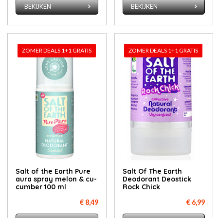
BEKIJKEN
BEKIJKEN
ZOMER DEALS 1+1 GRATIS
ZOMER DEALS 1+1 GRATIS
Salt of the Earth Pu­re
Salt Of The Earth
au­ra spray me­lon & cu­
Deodorant Deostick
cum­ber 100 ml
Rock Chick
€ 8,49
€ 6,99