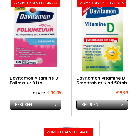
ZOMER DEALS 1+1 GRATIS
ZOMER DEALS 1+1 GRATIS
Davitamon Vitamine D
Davitamon Vitamine D
Folimzuur 84tb
Smelttablet Kind 50tab
€ 14,49
€ 9,99
€ 14,99
BEKIJKEN
BEKIJKEN
ZOMER DEALS 1+1 GRATIS