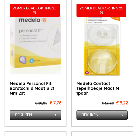
ZOMER DEAL KORTING 25
ZOMER DEAL KORTING 25
%
%
Medela Personal Fit
Medela Contact
Borstschild Maat S 21
Tepelhoedje Maat M
Mm 2st
1paar
€ 7,76
€ 9,22
€ 10,35
€ 12,29
BEKIJKEN
BEKIJKEN