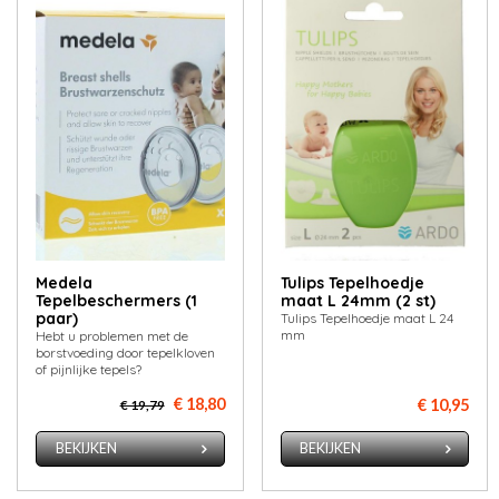
Medela
Tulips Tepelhoedje
Tepelbeschermers (1
maat L 24mm (2 st)
paar)
Tulips Tepelhoedje maat L 24
mm
Hebt u problemen met de
borstvoeding door tepelkloven
of pijnlijke tepels?
€ 18,80
€ 10,95
€ 19,79
BEKIJKEN
BEKIJKEN