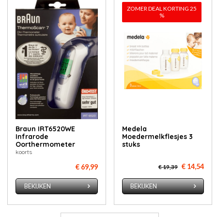
ZOMER DEAL KORTING 25
%
Braun IRT6520WE
Medela
Infrarode
Moedermelkflesjes 3
Oorthermometer
stuks
koorts
€ 14,54
€ 69,99
€ 19,39
BEKIJKEN
BEKIJKEN