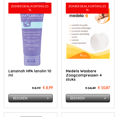
ZOMER DEAL KORTING 25
ZOMER DEAL KORTING 25
%
%
Lan­si­noh HPA la­no­lin 10
Medela Wasbare
ml
Zoogcompressen 4
stuks
€ 8,99
€ 10,87
€ 8,99
€ 14,49
BEKIJKEN
BEKIJKEN