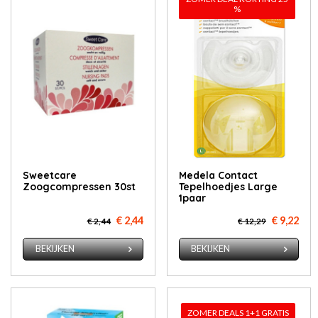
%
Sweetcare
Medela Contact
Zoogcompressen 30st
Tepelhoedjes Large
1paar
€ 2,44
€ 9,22
€ 2,44
€ 12,29
BEKIJKEN
BEKIJKEN
ZOMER DEALS 1+1 GRATIS