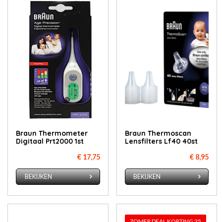
Braun Thermometer
Braun Thermoscan
Digitaal Prt2000 1st
Lensfilters Lf40 40st
€ 17,75
€ 8,95
BEKIJKEN
BEKIJKEN
ZOMER DEAL KORTING 25