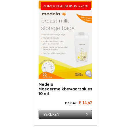
ZOMER DEAL KORTING 25 %
Medela
Moedermelkbewaarzakjes
10 ml
€ 14,62
€ 19,49
BEKIJKEN