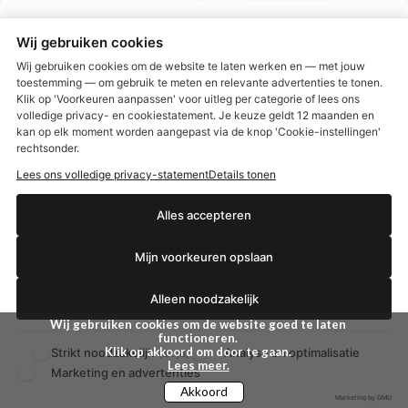
Wij gebruiken cookies
Wij gebruiken cookies om de website te laten werken en — met jouw
toestemming — om gebruik te meten en relevante advertenties te tonen.
Klik op 'Voorkeuren aanpassen' voor uitleg per categorie of lees ons
volledige privacy- en cookiestatement. Je keuze geldt 12 maanden en
€2,50 korting?
kan op elk moment worden aangepast via de knop 'Cookie-instellingen'
rechtsonder.
Lees ons volledige privacy-statement
Details tonen
Ja, ik wil korting
Alles accepteren
Kenkô Natural
Mustela Mama Nursing
Billendoekjes
Balm 30 ML
Mijn voorkeuren opslaan
€ 4,99
€ 13,99
Nee dankjewel
Alleen noodzakelijk
BEKIJKEN
BEKIJKEN
Wij gebruiken cookies om de website goed te laten
functioneren.
Klik op akkoord om door te gaan.
Strikt noodzakelijk
Analyse en optimalisatie
(altijd)
Lees meer.
Marketing en advertenties
ZOMER DEALS 1+1 GRATIS
ZOMER DEALS 1+1 GRATIS
Akkoord
Marketing by GMU