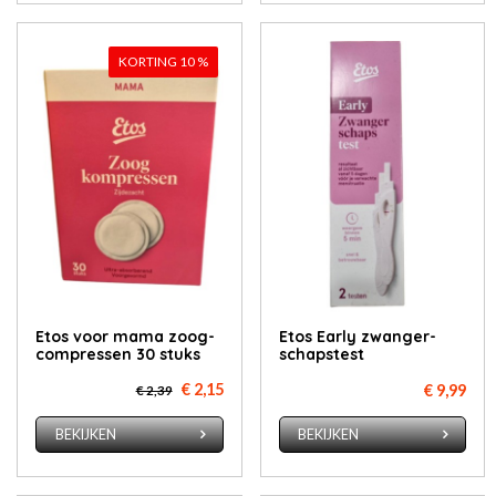
KORTING 10 %
Etos voor ma­ma zoog­
Etos Ear­ly zwan­ger­
com­pres­sen 30 stuks
schaps­test
€ 2,15
€ 9,99
€ 2,39
BEKIJKEN
BEKIJKEN