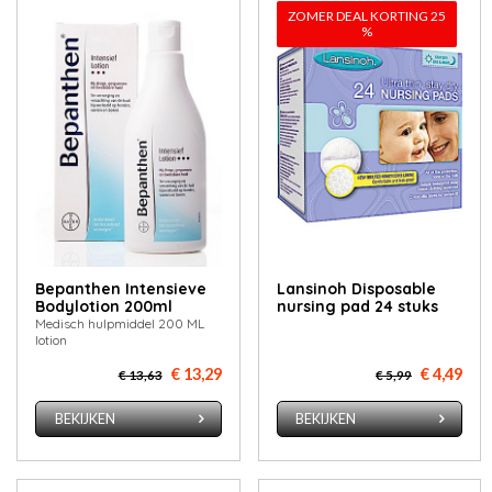
ZOMER DEAL KORTING 25
%
Bepanthen Intensieve
Lan­si­noh Dis­po­sa­ble
Bodylotion 200ml
nur­sing pad 24 stuks
Medisch hulpmiddel 200 ML
lotion
€ 13,29
€ 4,49
€ 13,63
€ 5,99
BEKIJKEN
BEKIJKEN