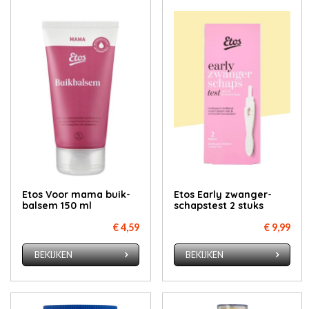
Etos Voor ma­ma buik­
Etos Ear­ly zwan­ger­
bal­sem 150 ml
schaps­test 2 stuks
€ 4,59
€ 9,99
BEKIJKEN
BEKIJKEN