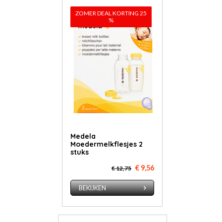
ZOMER DEAL KORTING 25
%
Medela
Moedermelkflesjes 2
stuks
€ 9,56
€ 12,75
BEKIJKEN