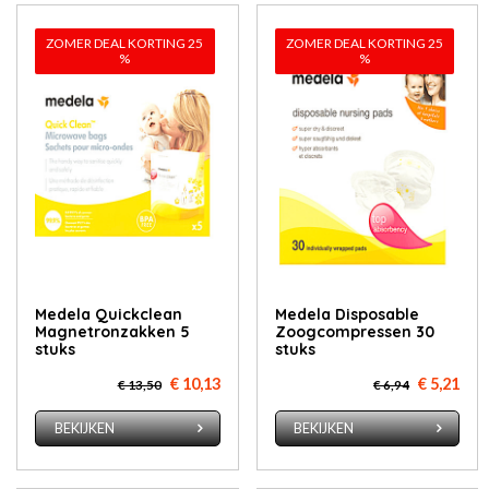
ZOMER DEAL KORTING 25
ZOMER DEAL KORTING 25
%
%
Medela Quickclean
Medela Disposable
Magnetronzakken 5
Zoogcompressen 30
stuks
stuks
€ 10,13
€ 5,21
€ 13,50
€ 6,94
BEKIJKEN
BEKIJKEN