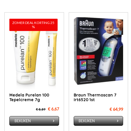
ZOMER DEAL KORTING 25
%
Medela Purelan 100
Braun Thermoscan 7
Tepelcreme 7g
Irt6520 1st
€ 6,67
€ 64,99
€ 8,89
BEKIJKEN
BEKIJKEN