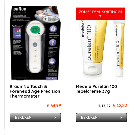
ZOMER DEAL KORTING 25
%
Braun No Touch &
Medela Purelan 100
Forehead Age Precision
Tepelcreme 37g
Thermometer
€ 12,22
€ 64,99
€ 16,29
BEKIJKEN
BEKIJKEN