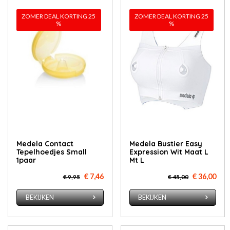
ZOMER DEAL KORTING 25
ZOMER DEAL KORTING 25
%
%
Medela Contact
Medela Bustier Easy
Tepelhoedjes Small
Expression Wit Maat L
1paar
Mt L
€ 7,46
€ 36,00
€ 9,95
€ 45,00
BEKIJKEN
BEKIJKEN