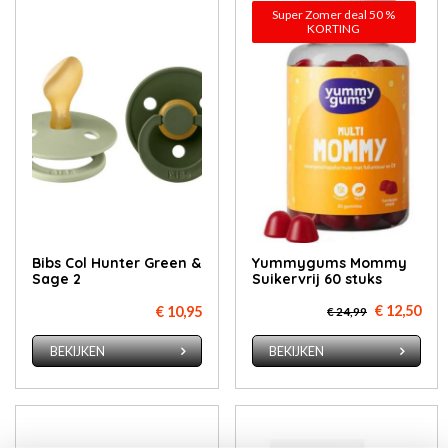
Super Zomer deal 50 %
KORTING
Bibs Col Hunter Green &
Yummygums Mommy
Sage 2
Suikervrij 60 stuks
€ 12,50
€ 10,95
€ 24,99
BEKIJKEN
BEKIJKEN