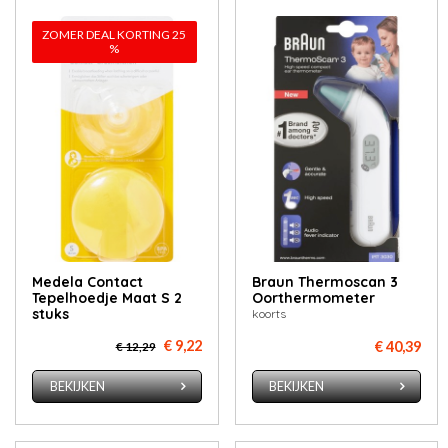
ZOMER DEAL KORTING 25
%
Medela Contact
Braun Thermoscan 3
Tepelhoedje Maat S 2
Oorthermometer
stuks
koorts
€ 9,22
€ 40,39
€ 12,29
BEKIJKEN
BEKIJKEN