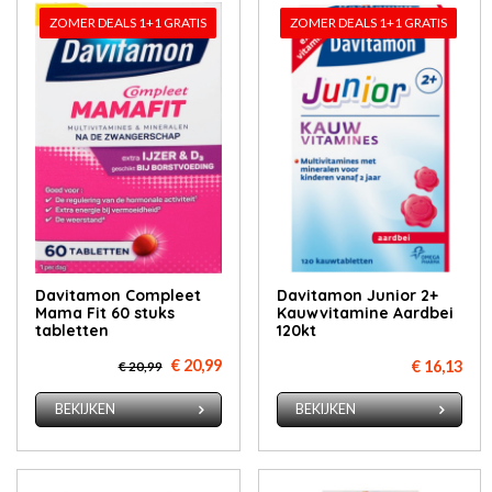
ZOMER DEALS 1+1 GRATIS
ZOMER DEALS 1+1 GRATIS
Davitamon Compleet
Davitamon Junior 2+
Mama Fit 60 stuks
Kauwvitamine Aardbei
tabletten
120kt
€ 20,99
€ 16,13
€ 20,99
BEKIJKEN
BEKIJKEN