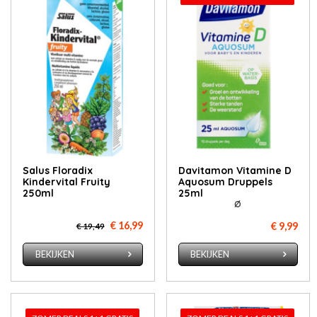
Salus Floradix
Davitamon Vitamine D
Kindervital Fruity
Aquosum Druppels
250ml
25ml
Ø
€ 16,99
€ 9,99
€ 19,49
BEKIJKEN
BEKIJKEN