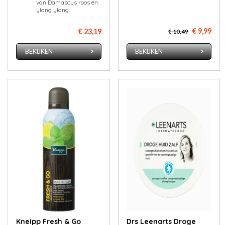
van Damascus roos en
ylang ylang
€ 9,99
€ 23,19
€ 10,49
BEKIJKEN
BEKIJKEN
Kneipp Fresh & Go
Drs Leenarts Droge