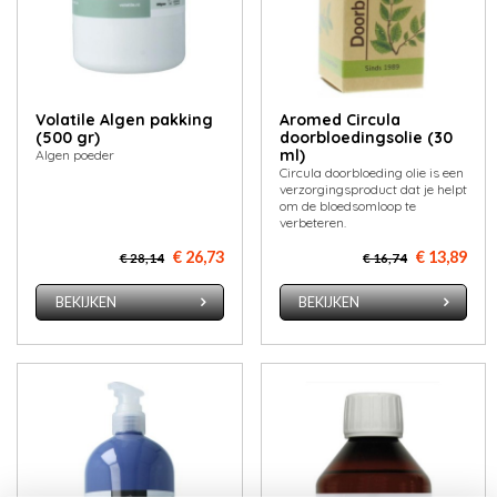
Volatile Algen pakking
Aromed Circula
(500 gr)
doorbloedingsolie (30
ml)
Algen poeder
Circula doorbloeding olie is een
verzorgingsproduct dat je helpt
om de bloedsomloop te
verbeteren.
€ 26,73
€ 13,89
€ 28,14
€ 16,74
BEKIJKEN
BEKIJKEN