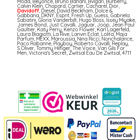
Mo­da
,
Beyonce
,
Bruno Banani
,
Bvlgari
,
Burberry
,
Calvin Klein
,
Chopard
,
Cartier
,
Cacharel
,
Dior
,
Davidoff
,
Diesel
,
David Beckham
,
Dolce &
Gabbana
,
DKNY
,
Esprit
,
Fresh Up
,
Guess
,
Gabriela
Sabatini
,
Gloria Vanderbilt
,
Hugo Boss
,
Issey Miyake
,
James Bond
,
Just Cavalli
,
Jaguar
,
Joop
,
Jean Paul
Gaultier
,
Katy Perry
,
Kenzo Flower
,
Karl Lagerfeld
,
Laura Biagiotti
,
La Rive
,
Lanvin Eclat
,
Lolita
,
Maja
Parfum
,
MEXX
,
Maroussia
,
Nina Ricci
,
Nonchalance
,
Paco Rabanne
,
Playboy
,
Roberto Cavalli
,
Replay
,
S.Oliver
,
Tommy Hilfiger
,
The Voice
,
Van Gils For
Men
,
Victoria's Secret
,
Zwitsal Eau De Zwitsal
,
4711