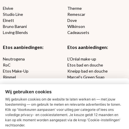
Elvive
Therme
Studio Line
Remescar
Elnett
Dove
Bruno Banani
Wilkinson
Loving Blends
Cadeausets
Etos aanbiedingen:
Etos aanbiedingen:
Neutrogena
L’Oréal make-up
RoC
Etos bad en douche
Etos Make-Up
Kneipp bad en douche
Rimmel
Marcel’s Green Soap
Max Factor
Oral-B
Wij gebruiken cookies
Etos aanbiedingen:
DETOXEN
Wij gebruiken cookies om de website te laten werken en — met jouw
toestemming — om gebruik te meten en relevante advertenties te tonen.
Aussie
Always
Klik op 'Voorkeuren aanpassen' voor uitleg per categorie of lees ons
volledige privacy- en cookiestatement. Je keuze geldt 12 maanden en
Gillette
Libresse
€2,50 korting?
kan op elk moment worden aangepast via de knop 'Cookie-instellingen'
Gezichtsverzorging
Gliss Kur
rechtsonder.
Wella
Etos maandlenzen