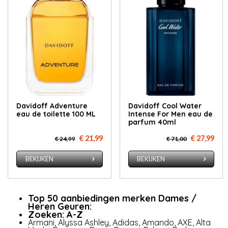
Davidoff Adventure
Davidoff Cool Water
eau de toilette 100 ML
Intense For Men eau de
parfum 40ml
€ 21,99
€ 27,99
€ 24,99
€ 71,00
BEKIJKEN
BEKIJKEN
Top 50 aanbiedingen merken Dames /
Heren Geuren:
Zoeken: A-Z
Armani
,
Alyssa Ashley
,
Adidas
,
Amando
,
AXE
,
Al­ta