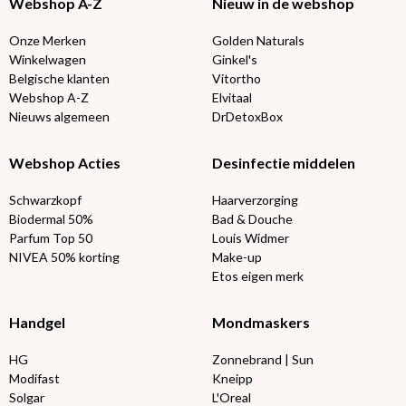
Webshop A-Z
Nieuw in de webshop
Onze Merken
Golden Naturals
Winkelwagen
Ginkel's
Belgische klanten
Vitortho
Webshop A-Z
Elvitaal
Nieuws algemeen
DrDetoxBox
Webshop Acties
Desinfectie middelen
Schwarzkopf
Haarverzorging
Biodermal 50%
Bad & Douche
Parfum Top 50
Louis Widmer
NIVEA 50% korting
Make-up
Etos eigen merk
Handgel
Mondmaskers
HG
Zonnebrand | Sun
Modifast
Kneipp
Solgar
L'Oreal